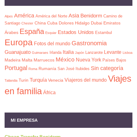
América
Asia
Benidorm
América del Norte
Camino de
Alpes
China
Cuba
Dolores Hidalgo
Dubai
Emiratos
Santiago
Chester
España
Estados Unidos
Árabes
Estambul
Esquiar
Europa
Gastronomia
Fotos del mundo
Guanajuato
Italia
Levante
Irlanda
Lanzarote
Guimaraes
Japón
Lisboa
México
Nueva York
Madeira
Malta
Marruecos
Países Bajos
Portugal
Sin categoría
Rumanía
San José Itubides
Roma
Viajes
Turquía
Viajeros del mundo
Turin
Venecia
Tailandia
en familia
África
MI EMPRESA