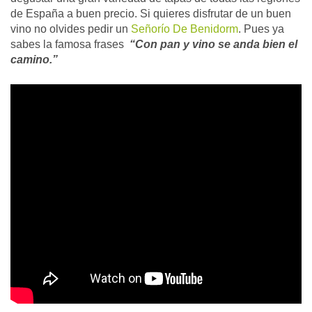
de España a buen precio. Si quieres disfrutar de un buen
vino no olvides pedir un
Señorío De Benidorm
. Pues ya
sabes la famosa frases
“Con pan y vino se anda bien el
camino.”