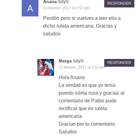
says:
Anaira
RESPONDER
15 febrero, 2017 at 2:57 pm
Perdón pero si vuelves a leer ella a
dicho ruleta americana. Gracias y
saludos
says:
Marga
RESPONDER
15 febrero, 2017 at 3:10 pm
Hola Anaira
La verdad es que yo tenia
puesto ruleta rusa y gracias al
comentario de Pablo pude
rectificar que es ruleta
americana
Gracias por tu comentario
Saludos