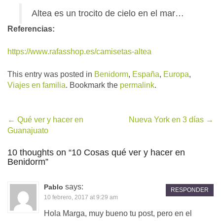
Altea es un trocito de cielo en el mar…
Referencias:
https://www.rafasshop.es/camisetas-altea
This entry was posted in
Benidorm
,
España
,
Europa
,
Viajes en familia
. Bookmark the
permalink
.
Post
←
Qué ver y hacer en
Nueva York en 3 días
→
Guanajuato
navigation
10 thoughts on “
10 Cosas qué ver y hacer en
Benidorm
”
says:
Pablo
RESPONDER
10 febrero, 2017 at 9:29 am
Hola Marga, muy bueno tu post, pero en el