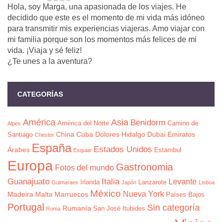
Hola, soy Marga, una apasionada de los viajes. He
decidido que este es el momento de mi vida más idóneo
para transmitir mis experiencias viajeras. Amo viajar con
mi familia porque son los momentos más felices de mi
vida. ¡Viaja y sé feliz!
¿Te unes a la aventura?
CATEGORÍAS
América
Asia
Benidorm
América del Norte
Camino de
Alpes
China
Cuba
Dolores Hidalgo
Dubai
Emiratos
Santiago
Chester
España
Estados Unidos
Árabes
Estambul
Esquiar
Europa
Gastronomia
Fotos del mundo
Guanajuato
Italia
Levante
Irlanda
Lanzarote
Guimaraes
Japón
Lisboa
México
Nueva York
Madeira
Malta
Marruecos
Países Bajos
Portugal
Sin categoría
Rumanía
San José Itubides
Roma