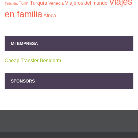
Viajes
Turquía
Viajeros del mundo
Turin
Venecia
Tailandia
en familia
África
MI EMPRESA
Cheap Transfer Benidorm
SPONSORS