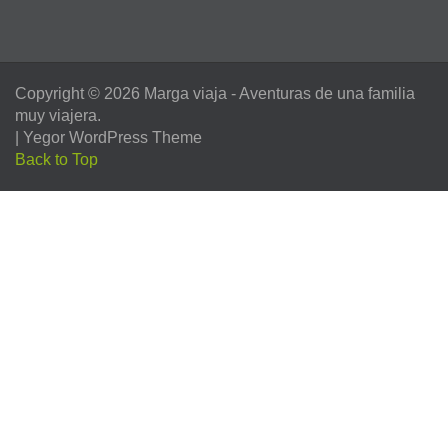
Copyright © 2026
Marga viaja
- Aventuras de una familia
muy viajera.
|
Yegor WordPress Theme
Back to Top