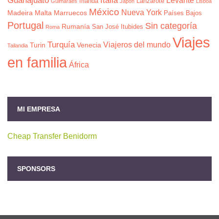
Levante
Irlanda
Lanzarote
Guimaraes
Japón
Lisboa
México
Nueva York
Madeira
Malta
Marruecos
Países Bajos
Portugal
Sin categoría
Rumanía
San José Itubides
Roma
Viajes
Turquía
Viajeros del mundo
Turin
Venecia
Tailandia
en familia
África
MI EMPRESA
Cheap Transfer Benidorm
SPONSORS