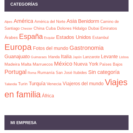
CATEGORÍAS
América
Asia
Benidorm
América del Norte
Camino de
Alpes
China
Cuba
Dolores Hidalgo
Dubai
Emiratos
Santiago
Chester
España
Estados Unidos
Árabes
Estambul
Esquiar
Europa
Gastronomia
Fotos del mundo
Guanajuato
Italia
Levante
Irlanda
Lanzarote
Guimaraes
Japón
Lisboa
México
Nueva York
Madeira
Malta
Marruecos
Países Bajos
Portugal
Sin categoría
Rumanía
San José Itubides
Roma
Viajes
Turquía
Viajeros del mundo
Turin
Venecia
Tailandia
en familia
África
MI EMPRESA