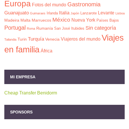
Europa
Gastronomia
Fotos del mundo
Guanajuato
Italia
Levante
Irlanda
Lanzarote
Guimaraes
Japón
Lisboa
México
Nueva York
Madeira
Malta
Marruecos
Países Bajos
Portugal
Sin categoría
Rumanía
San José Itubides
Roma
Viajes
Turquía
Viajeros del mundo
Turin
Venecia
Tailandia
en familia
África
MI EMPRESA
Cheap Transfer Benidorm
SPONSORS