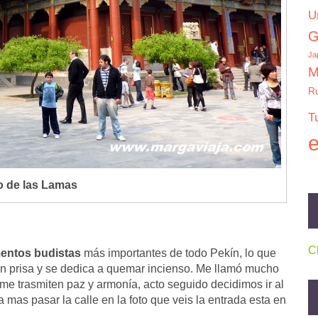
U
G
Ja
M
R
T
e
 de las Lamas
C
entos budistas
más importantes de todo Pekín, lo que
in prisa y se dedica a quemar incienso. Me llamó mucho
me trasmiten paz y armonía, acto seguido decidimos ir al
mas pasar la calle en la foto que veis la entrada esta en