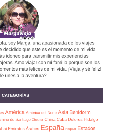
ola, soy Marga, una apasionada de los viajes.
e decidido que este es el momento de mi vida
ás idóneo para transmitir mis experiencias
ajeras. Amo viajar con mi familia porque son los
mentos más felices de mi vida. ¡Viaja y sé feliz!
Te unes a la aventura?
CATEGORÍAS
América
Asia
Benidorm
América del Norte
pes
China
Cuba
Dolores Hidalgo
mino de Santiago
Chester
España
Estados
ubai
Emiratos Árabes
Esquiar