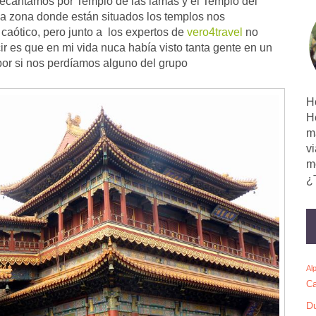
decantamos por Templo de las lamas y el Templo del
 la zona donde están situados los templos nos
aótico, pero junto a los expertos de
vero4travel
no
ir es que en mi vida nuca había visto tanta gente en un
por si nos perdíamos alguno del grupo
H
H
m
vi
mo
¿
Al
Ca
D