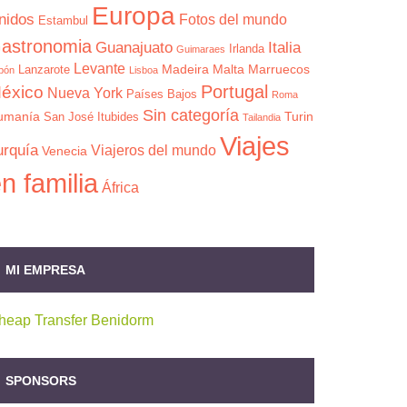
Europa
nidos
Fotos del mundo
Estambul
astronomia
Guanajuato
Italia
Irlanda
Guimaraes
Levante
Madeira
Malta
Marruecos
Lanzarote
pón
Lisboa
Portugal
éxico
Nueva York
Países Bajos
Roma
Sin categoría
umanía
Turin
San José Itubides
Tailandia
Viajes
urquía
Viajeros del mundo
Venecia
n familia
África
MI EMPRESA
heap Transfer Benidorm
SPONSORS