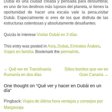
Dubái es una ciudad creada y pensada para deslumbrar,
es uno de los destinos más lujosos del planeta, si tienes la
oportunidad de hacer una escala vale la pena,visitar
Dubái. Especialmente si eres de los que disfruta de las
estructuras ostentosas y absolutamente desafiantes.
Quizás te interese
Visitar Dubái en 3 días
This entry was posted in
Asia
,
Dubai
,
Emiratos Árabes
,
Viajes en familia
. Bookmark the
permalink
.
Post
←
Qué ver en Transilvania
Sitios bonitos que ver en
Rumanía en dos días
Gran Canaria
→
navigation
One thought on “
Qué ver y hacer en Dubái en un
día
”
Pingback:
Viajes de última hora ventajas y consejos por
Margaviaja