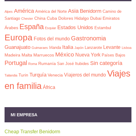
América
Asia
Benidorm
América del Norte
Camino de
Alpes
China
Cuba
Dolores Hidalgo
Dubai
Emiratos
Santiago
Chester
España
Estados Unidos
Árabes
Estambul
Esquiar
Europa
Gastronomia
Fotos del mundo
Guanajuato
Italia
Levante
Irlanda
Lanzarote
Guimaraes
Japón
Lisboa
México
Nueva York
Madeira
Malta
Marruecos
Países Bajos
Portugal
Sin categoría
Rumanía
San José Itubides
Roma
Viajes
Turquía
Viajeros del mundo
Turin
Venecia
Tailandia
en familia
África
MI EMPRESA
Cheap Transfer Benidorm