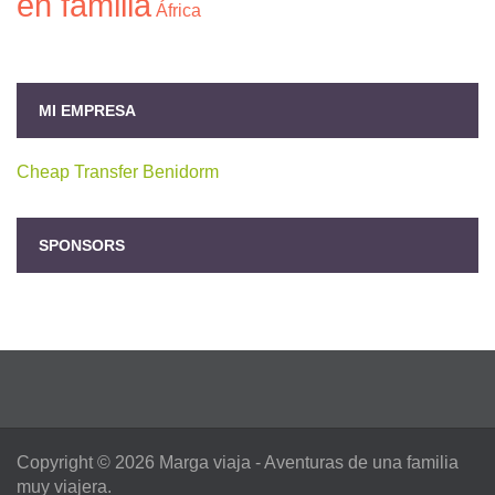
en familia
África
MI EMPRESA
Cheap Transfer Benidorm
SPONSORS
Copyright © 2026
Marga viaja
- Aventuras de una familia
muy viajera.