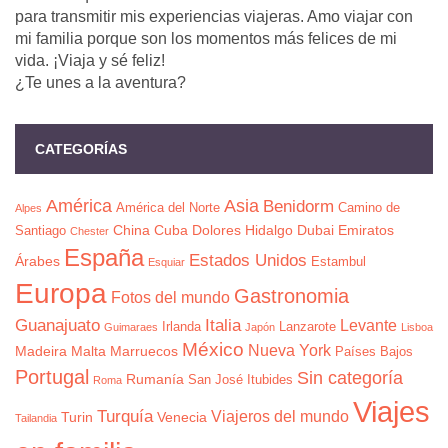
para transmitir mis experiencias viajeras. Amo viajar con
mi familia porque son los momentos más felices de mi
vida. ¡Viaja y sé feliz!
¿Te unes a la aventura?
CATEGORÍAS
América
Asia
Benidorm
América del Norte
Camino de
Alpes
China
Cuba
Dolores Hidalgo
Dubai
Emiratos
Santiago
Chester
España
Estados Unidos
Árabes
Estambul
Esquiar
Europa
Gastronomia
Fotos del mundo
Guanajuato
Italia
Levante
Irlanda
Lanzarote
Guimaraes
Japón
Lisboa
México
Nueva York
Madeira
Malta
Marruecos
Países Bajos
Portugal
Sin categoría
Rumanía
San José Itubides
Roma
Viajes
Turquía
Viajeros del mundo
Turin
Venecia
Tailandia